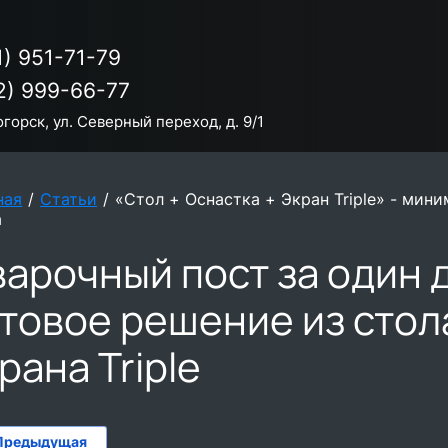
1) 951-71-79
2) 999-66-77
огорск, ул. Северный переход, д. 9/1
ная
/
Статьи
/
«Стол + Оснастка + Экран Triple» - мин
а
арочный пост за один д
товое решение из стола
рана Triple
Предыдущая