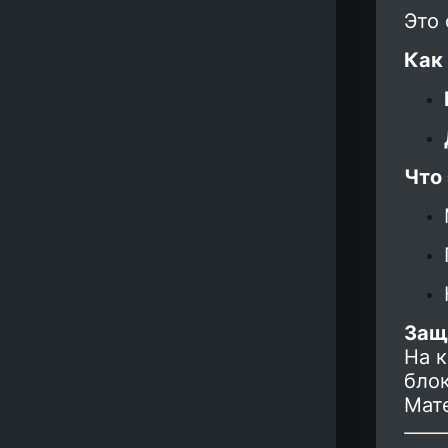
Это 
Как 
Что 
Защ
На 
блок
Мат