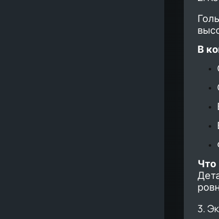
Голы
выс
В к
Что
Дета
ровн
3. Э