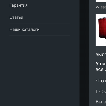
Гарантия
180
Статьи
Наши каталоги
выяс
У на
все 
Что 
1. С
Вы в