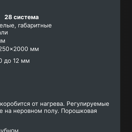
28 система
елые, габаритные
али
мм
1250×2000 мм
0 до 12 мм
коробится от нагрева. Регулируемые
е на неровном полу. Порошковая
 бубном