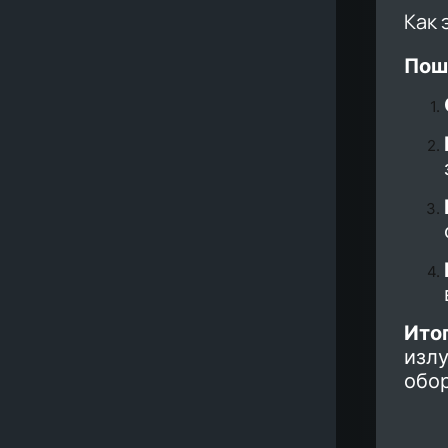
Как 
Пош
Итог
излу
обо