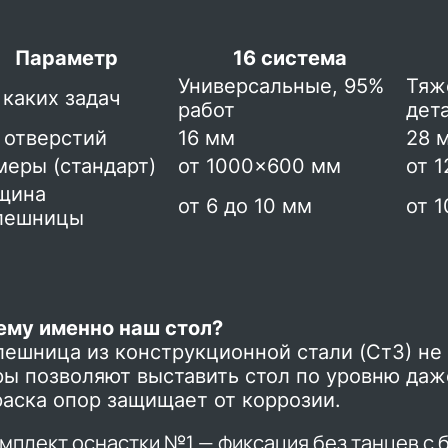
Параметр
16 система
Универсальные, 95%
Тяж
 каких задач
работ
дет
 отверстий
16 мм
28 
меры (стандарт)
от 1000×600 мм
от 
щина
от 6 до 10 мм
от 1
лешницы
ему именно наш стол?
ешница из конструкционной стали (Ст3) не 
ры позволяют выставить стол по уровню даж
раска опор защищает от коррозии.
омплект оснастки №1 — фиксация без танцев с