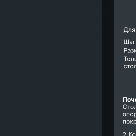
Для
Шаг
Раз
Тол
сто
Поч
Стол
опо
пок
2. К